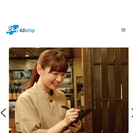
飲食店
大手飲食チェーン店 S社様/栄店