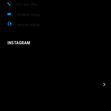
052-414-7924
info@ad-ship.jp
www.ad-ship.jp
INSTAGRAM